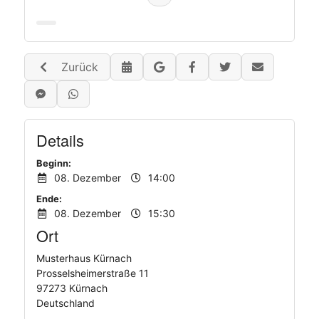
Wer beerbt mich eigentlich, wenn ich kein
Testament geschrieben habe?
Was erben Ehegattin und Ehegatte?
Zurück
Wie verhält es sich mit dem Pflichtteil?
Ab wann bezahle ich Erbschaftssteuer?
Details
Beginn:
08. Dezember
14:00
Ende:
08. Dezember
15:30
Ort
Musterhaus Kürnach
Prosselsheimerstraße 11
97273 Kürnach
Deutschland