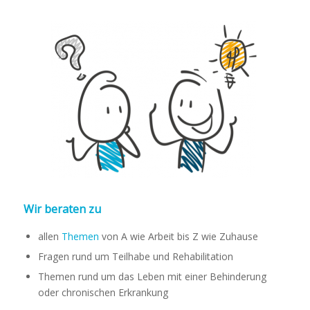
Auf dem Bild sind zwei
Männchen gezeichnet. Das linke
Männchen hat nur zwei Augen
und ein Fragezeichen über dem
Kopf. Das rechte Männchen hat
zwei Augen und ein Lächeln und
eine leuchtende Glühbirne über
den Kopf.
Wir beraten zu
allen
Themen
von A wie Arbeit bis Z wie Zuhause
Fragen rund um Teilhabe und Rehabilitation
Themen rund um das Leben mit einer Behinderung
oder chronischen Erkrankung