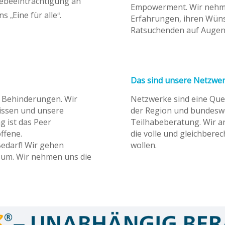
ebeeinträchtigung an
Empowerment. Wir nehmen 
 „Eine für alle“.
Erfahrungen, ihren Wüns
Ratsuchenden auf Augen
Das sind unsere Netzwe
e Behinderungen. Wir
Netzwerke sind eine Quel
issen und unsere
der Region und bundeswei
 ist das Peer
Teilhabeberatung. Wir ar
ffene.
die volle und gleichbere
edarf! Wir gehen
wollen.
 um. Wir nehmen uns die