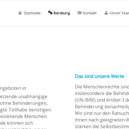
Startseite
Beratung
Kontakt
Unser Tea
Das sind unsere Werte
Die Menschenrechte sind 
ngeboten in
insbesondere die Behind
gänzende unabhängige
(UN-BRK) und Artikel 3 
 ohne Behinderungen,
Behinderung benachteili
igte Teilhabe benötigen.
Wir sind nur den Ratsuc
ahestehende Menschen.
ihnen nach geeigneten We
nde können sich
stärken die Selbstbesti