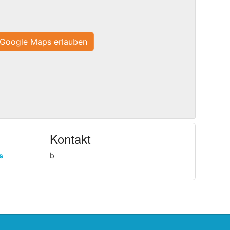
Google Maps erlauben
Kontakt
s
b