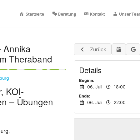
Startseite
Beratung
Kontakt
Unser Tea
- Annika
Zurück
em Theraband
Details
burg
Beginn:
06. Juli
18:00
, KOI-
Ende:
ken – Übungen
06. Juli
22:00
urg,