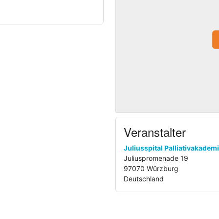
n ein „Kostbarster
zbegleitung vorgestellt
ngen ziehen?
nschen unser Erleben und
men?
Veranstalter
terinnen berichten an
und die Bereicherung für
Juliusspital Palliativakadem
Juliuspromenade 19
97070 Würzburg
Deutschland
tes