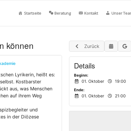
Startseite
Beratung
Kontakt
Unser Tea
en können
Zurück
Details
vakademie
schen Lyrikerin, heißt es:
Beginn:
selbst. Kostbarster
01. Oktober
19:00
rückt aus, was Menschen
Ende:
chen auf ihrem Weg
01. Oktober
21:00
spizbegleiter und
es in der Diözese
ieses ehrenamtliche
 mit den Fragen des