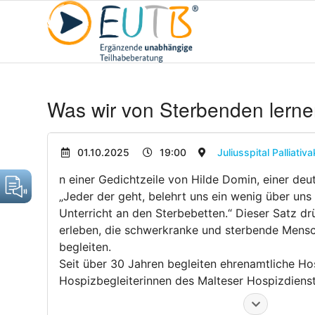
Was wir von Sterbenden lern
01.10.2025
19:00
Juliusspital Palliati
n einer Gedichtzeile von Hilde Domin, einer deut
„Jeder der geht, belehrt uns ein wenig über uns 
Unterricht an den Sterbebetten.“ Dieser Satz d
erleben, die schwerkranke und sterbende Mens
begleiten.
Seit über 30 Jahren begleiten ehrenamtliche Ho
Hospizbegleiterinnen des Malteser Hospizdienst
Würzburg Menschen im Leben und im Sterben. D
Engagement führt zu einer Auseinandersetzung