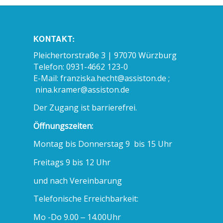
Würzburg
in Zusammenarbeit mit der Psychosozialen
KONTAKT:
Krebsberatungsstelle Würzburg der Bayerischen
Krebsgesellschaft e. V. und der Domschule Wür
Pleichertorstraße 3 | 97070 Würzburg
Telefon: 0931-4662 123-0
zurück zur Übersicht
E-Mail:
franziska.hecht@assiston.de ;
nina.kramer@assiston.de
Der Zugang ist barrierefrei.
Öffnungszeiten:
Montag bis Donnerstag 9 bis 15 Uhr
Freitags 9 bis 12 Uhr
und nach Vereinbarung
Telefonische Erreichbarkeit:
Mo -Do 9.00 – 14.00Uhr