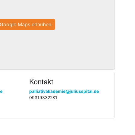
Google Maps erlauben
Kontakt
ie
palliativakademie@juliusspital.de
09319332281